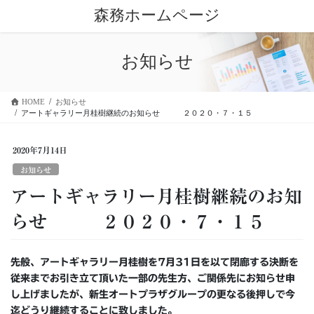
コ
ナ
森務ホームページ
ン
ビ
テ
ゲ
ン
ー
お知らせ
ツ
シ
に
ョ
移
ン
HOME
お知らせ
動
に
アートギャラリー月桂樹継続のお知らせ ２０２０・７・１５
移
動
2020年7月14日
お知らせ
アートギャラリー月桂樹継続のお知
らせ ２０２０・７・１５
先般、アートギャラリー月桂樹を
7
月
31
日を以て閉廊する決断を
従来までお引き立て頂いた一部の先生方、ご関係先にお知らせ申
し上げましたが、新生オートプラザグループの更なる後押しで今
迄どうり継続することに致しました。