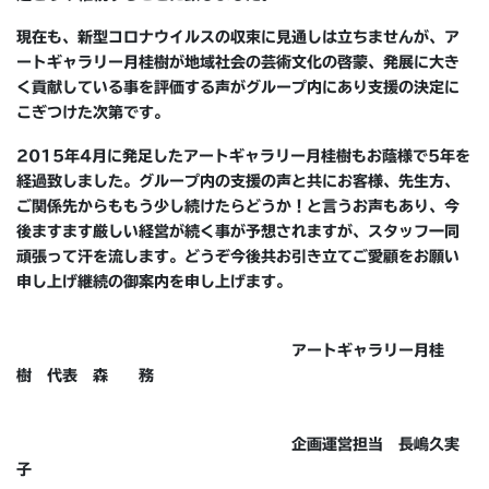
現在も、新型コロナウイルスの収束に見通しは立ちませんが、ア
ートギャラリー月桂樹が地域社会の芸術文化の啓蒙、発展に大き
く貢献している事を評価する声がグループ内にあり支援の決定に
こぎつけた次第です。
2015
年
4
月に発足したアートギャラリー月桂樹もお蔭様で
5
年を
経過致しました。グループ内の支援の声と共にお客様、先生方、
ご関係先からももう少し続けたらどうか！と言うお声もあり、今
後ますます厳しい経営が続く事が予想されますが、スタッフ一同
頑張って汗を流します。どうぞ今後共お引き立てご愛顧をお願い
申し上
げ継続の御案内を申し上げます。
アートギャラリー月桂
樹 代表 森 務
企画運営担当 長嶋久実
子