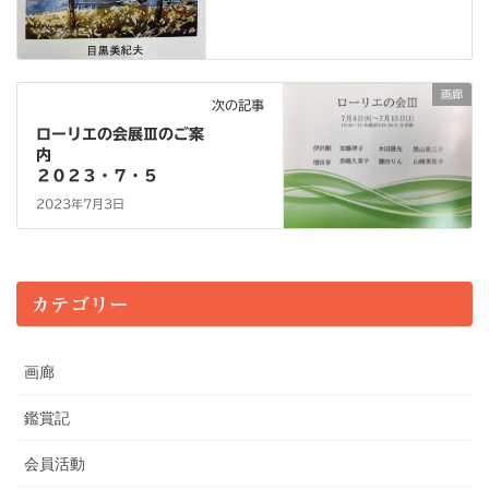
画廊
次の記事
ローリエの会展Ⅲのご案
内
２０２３・７・５
2023年7月3日
カテゴリー
画廊
鑑賞記
会員活動