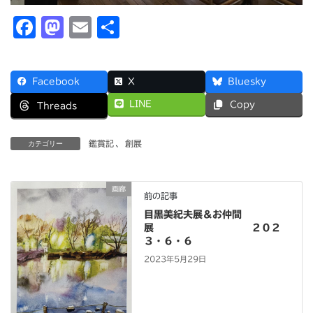
F
M
E
共
a
a
m
有
c
s
ai
Facebook
X
Bluesky
e
t
l
LINE
Copy
Threads
b
o
o
d
鑑賞記
、
創展
カテゴリー
o
o
k
n
画廊
前の記事
目黒美紀夫展＆お仲間
展 ２０２
３・６・６
2023年5月29日