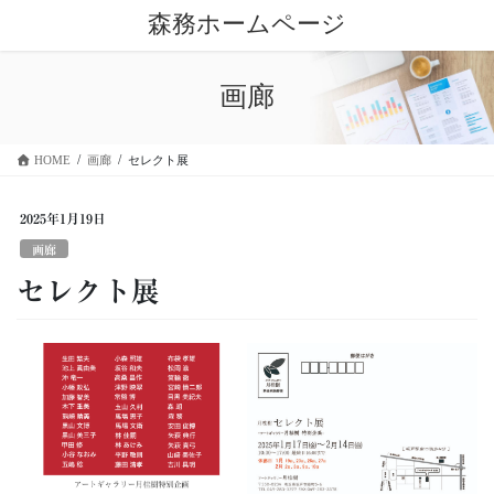
コ
ナ
森務ホームページ
ン
ビ
テ
ゲ
ン
ー
画廊
ツ
シ
に
ョ
移
ン
HOME
画廊
セレクト展
動
に
移
動
2025年1月19日
画廊
セレクト展