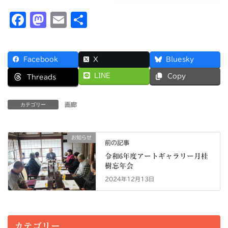
F
M
E
共
a
a
m
有
c
s
ai
Facebook
X
Bluesky
e
t
l
LINE
Copy
Threads
b
o
o
d
画廊
カテゴリー
o
o
k
n
お知らせ
前の記事
令和6年度アートギャラリー月桂
樹忘年会
2024年12月13日
カテゴリー