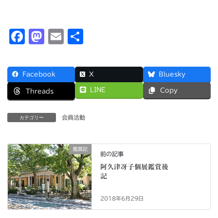
F
M
E
共
a
a
m
有
c
s
ai
Facebook
X
Bluesky
e
t
l
LINE
Copy
Threads
b
o
o
d
会員活動
カテゴリー
o
o
k
n
鑑賞記
前の記事
阿久津冴子個展鑑賞後
記
2018年6月29日