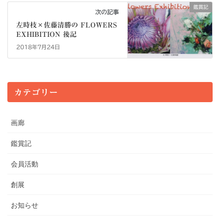
鑑賞記
次の記事
左時枝×佐藤清勝の FLOWERS
EXHIBITION 後記
2018年7月24日
カテゴリー
画廊
鑑賞記
会員活動
創展
お知らせ