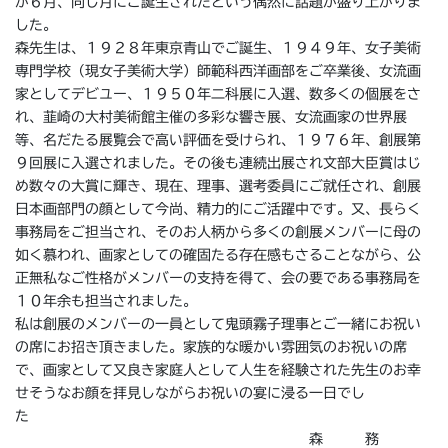
が６月、同じ月にご誕生されたという偶然に話題が盛り上がりま
した。
森先生は、１９２８年東京青山でご誕生、１９４９年、女子美術
専門学校（現女子美術大学）師範科西洋画部をご卒業後、女流画
家としてデビユー、１９５０年二科展に入選、数多くの個展をさ
れ、韮崎の大村美術館主催の多彩な響き展、女流画家の世界展
等、名だたる展覧会で高い評価を受けられ、１９７６年、創展第
９回展に入選されました。その後も連続出展され文部大臣賞はじ
め数々の大賞に輝き、現在、理事、選考委員にご就任され、創展
日本画部門の顔として今尚、精力的にご活躍中です。又、長らく
事務局をご担当され、そのお人柄から多くの創展メンバーに母の
如く慕われ、画家としての確固たる存在感もさることながら、公
正無私なご性格がメンバーの支持を得て、会の要である事務局を
１０年余も担当されました。
私は創展のメンバーの一員として鬼頭霧子理事とご一緒にお祝い
の席にお招き頂きました。家族的な暖かい雰囲気のお祝いの席
で、画家として又良き家庭人として人生を経験された先生のお幸
せそうなお顔を拝見しながらお祝いの宴に浸る一日でし
た
森 務