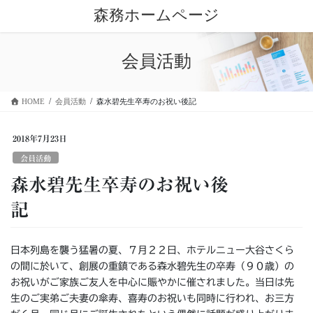
コ
ナ
森務ホームページ
ン
ビ
テ
ゲ
ン
ー
会員活動
ツ
シ
に
ョ
移
ン
HOME
会員活動
森水碧先生卒寿のお祝い後記
動
に
移
動
2018年7月23日
会員活動
森水碧先生卒寿のお祝い後
記
日本列島を襲う猛暑の夏、７月２２日、ホテルニュー大谷さくら
の間に於いて、創展の重鎮である森水碧先生の卒寿（９０歳）の
お祝いがご家族ご友人を中心に賑やかに催されました。当日は先
生のご実弟ご夫妻の傘寿、喜寿のお祝いも同時に行われ、お三方