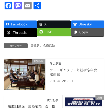
F
M
E
共
a
a
m
有
c
s
ai
Facebook
X
Bluesky
e
t
l
LINE
Copy
Threads
b
o
o
d
鑑賞記
、
会員活動
カテゴリー
o
o
k
n
お知らせ
前の記事
アートギャラリー月桂樹忘年会
感想記
2018年12月23日
創展
次の記事
第53回創展 応募要項 会 期