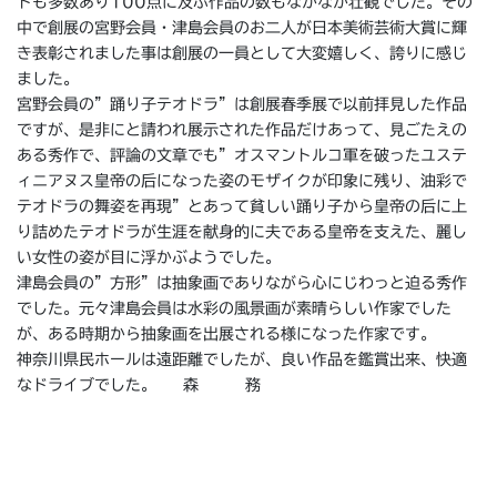
トも多数あり100点に及ぶ作品の数もなかなか壮観でした。その
中で創展の宮野会員・津島会員のお二人が日本美術芸術大賞に輝
き表彰されました事は創展の一員として大変嬉しく、誇りに感じ
ました。
宮野会員の”踊り子テオドラ”は創展春季展で以前拝見した作品
ですが、是非にと請われ展示された作品だけあって、見ごたえの
ある秀作で、評論の文章でも”オスマントルコ軍を破ったユステ
ィニアヌス皇帝の后になった姿のモザイクが印象に残り、油彩で
テオドラの舞姿を再現”とあって貧しい踊り子から皇帝の后に上
り詰めたテオドラが生涯を献身的に夫である皇帝を支えた、麗し
い女性の姿が目に浮かぶようでした。
津島会員の”方形”は抽象画でありながら心にじわっと迫る秀作
でした。元々津島会員は水彩の風景画が素晴らしい作家でした
が、ある時期から抽象画を出展される様になった作家です。
神奈川県民ホールは遠距離でしたが、良い作品を鑑賞出来、快適
なドライブでした。 森 務