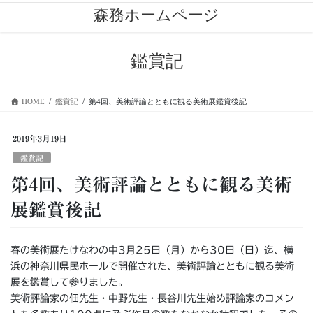
コ
ナ
森務ホームページ
ン
ビ
テ
ゲ
ン
ー
鑑賞記
ツ
シ
に
ョ
移
ン
HOME
鑑賞記
第4回、美術評論とともに観る美術展鑑賞後記
動
に
移
動
2019年3月19日
鑑賞記
第4回、美術評論とともに観る美術
展鑑賞後記
春の美術展たけなわの中3月25日（月）から30日（日）迄、横
浜の神奈川県民ホールで開催された、美術評論とともに観る美術
展を鑑賞して参りました。
美術評論家の佃先生・中野先生・長谷川先生始め評論家のコメン