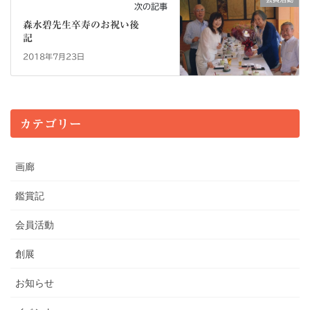
次の記事
森水碧先生卒寿のお祝い後
記
2018年7月23日
カテゴリー
画廊
鑑賞記
会員活動
創展
お知らせ