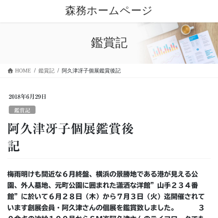
コ
ナ
森務ホームページ
ン
ビ
テ
ゲ
ン
ー
鑑賞記
ツ
シ
に
ョ
移
ン
HOME
鑑賞記
阿久津冴子個展鑑賞後記
動
に
移
動
2018年6月29日
鑑賞記
阿久津冴子個展鑑賞後
記
梅雨明けも間近な６月終盤、横浜の景勝地である港が見える公
園、外人墓地、元町公園に囲まれた瀟洒な洋館”山手２３４番
館”に於いて６月２８日（木）から７月３日（火）迄開催されて
います創展会員・阿久津さんの個展を鑑賞致しました。 ３