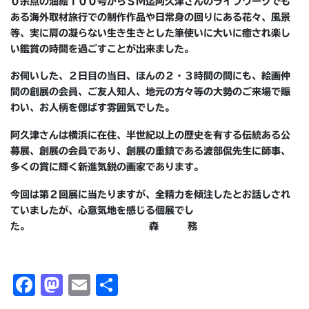
０余点の油絵１００号からＳＭ迄阿久津さんのライフワークでも
ある海外取材旅行での制作作品や日常身の回りにある花々、風景
等、実に肩の凝らない生き生きとした筆使いに大いに癒され楽し
い鑑賞の時間を過ごすことが出来ました。
お伺いした、２日目の当日、ほんの２・３時間の間にも、絵画仲
間の創展の会員、ご友人知人、地元の方々等の大勢のご来場で賑
わい、お人柄を偲ばす雰囲気でした。
阿久津さんは横浜に在住、半世紀以上の歴史を有する伝統ある公
募展、創展の会員であり、創展の重鎮である渡部侃先生に師事、
多くの賞に輝く新進気鋭の画家であります。
今回は第２回展に当たりますが、全精力を傾注したとお話しされ
ていましたが、心意気地を感じる個展でし
た。
森 務
F
M
E
共
a
a
m
有