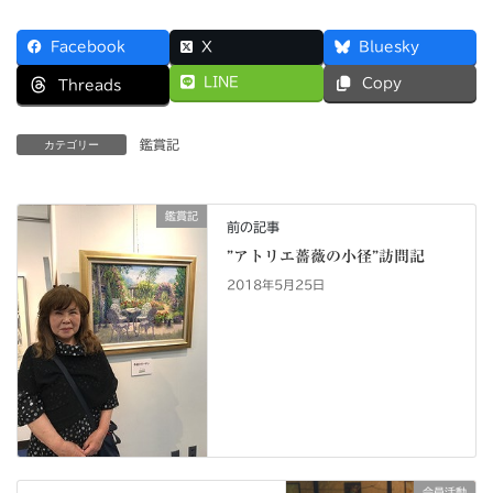
c
s
ai
Facebook
X
Bluesky
e
t
l
LINE
Copy
Threads
b
o
o
d
鑑賞記
カテゴリー
o
o
k
n
鑑賞記
前の記事
”アトリエ薔薇の小径”訪問記
2018年5月25日
会員活動