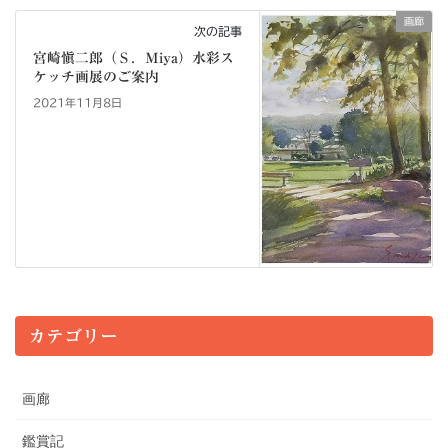
画廊
次の記事
宮崎愼二郎（Ｓ．Ｍiya）水彩ス
ケッチ画展のご案内
2021年11月8日
カテゴリー
画廊
鑑賞記