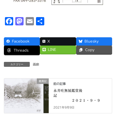
F
M
E
共
a
a
m
有
c
s
ai
Facebook
X
Bluesky
e
t
l
LINE
Copy
Threads
b
o
o
d
画廊
カテゴリー
o
o
k
n
鑑賞記
前の記事
永井吐無展鑑賞後
記
２０２１・９・９
2021年9月9日